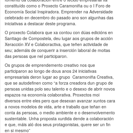
constituído como o Proxecto Caramoniña ou o I Foro de
Economía Social Inspiradora. Emprender na Adversidade
celebrado en decembro do pasado ano son algunhas das
iniciativas a destacar deste programa.
O proxecto Colabora que xa contou con dúas edicións en
Santiago de Compostela, deu lugar aos grupos de acción
Xeracción XV e Colaboractiva, que teñen actividade de
seu; ademáis de conquerir a inserción laboral de moitas
das persoas que nel participaron.
Os grupos de emprendemento creativo nos que
participaron ao longo de dous anos 24 iniciativas
empresariais deron lugar ao grupo Caramoniña Creativa,
que se autodefinen como “a forza creadora dun grupo de
persoas unidas polo seu talento e o desexo de abrir novos
espazos na economía colaborativa. Proxectos moi
diversos entre eles pero que desexan avanzar xuntos cara
a novos modelos de vida, arte e traballo que teñan en
conta ás persoas, o medio ambiente e o desenvolvemento
sustentable. Unha proposta xurdida dende a colaboración
e que, máis aló dos seus protagonistas, quere ser un fin
en si mesmo”