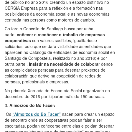
de público no ano 2016 creando un espazo distintivo no
CERSIA Empresa para a reflexión e a formación nas
posibilidades da economía social e as novas economías
centrada nas persoas como motores de cambio.
Co foro o Concello de Santiago busca por unha
parte,
coñecer e recoñecer o traballo de empresas
cooperativas
con valores sostibles, igualitarios e
solidarios, polo que se dará visibilidade ás entidades que
aparecen no Catálogo de entidades de economía social en
Santiago de Compostela, realizado no ano 2016; e por
outra parte ,
insistir na necesidade de colaborar
dende
as complicidades persoais para deseñar proxectos de
colaboración que derive na coopetición de redes de
persoas, profesionais e empresas.
Na primeria Xornada de Economía Social organizada en
decembro de 2016 participaron máis de 150 persoas.
3.
Almorzos do Bo Facer:
Os
“Almorzos do Bo Facer”
nacen para crear un espazo
de encontro onde as cooperativas poidan falar e ser
escoitadas, poidan coñecerse entre elas e poidan deseñar
proxectos colaborativos e de “coopetición” para mellorar