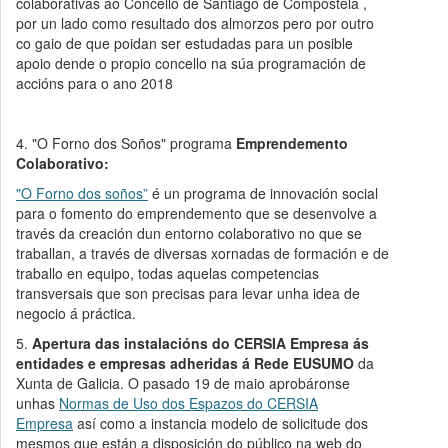
colaborativas ao Concello de Santiago de Compostela ,
por un lado como resultado dos almorzos pero por outro
co gaio de que poidan ser estudadas para un posible
apoio dende o propio concello na súa programación de
accións para o ano 2018
4. "O Forno dos Soños" programa
Emprendemento
Colaborativo:
"O Forno dos soños”
é un programa de innovación social
para o fomento do emprendemento que se desenvolve a
través da creación dun entorno colaborativo no que se
traballan, a través de diversas xornadas de formación e de
traballo en equipo, todas aquelas competencias
transversais que son precisas para levar unha idea de
negocio á práctica.
5.
Apertura das instalacións do CERSIA Empresa ás
entidades e empresas adheridas á Rede EUSUMO
da
Xunta de Galicia. O pasado 19 de maio aprobáronse
unhas
Normas de Uso dos Espazos do CERSIA
Empresa
así como a instancia modelo de solicitude dos
mesmos que están a disposición do público na web do