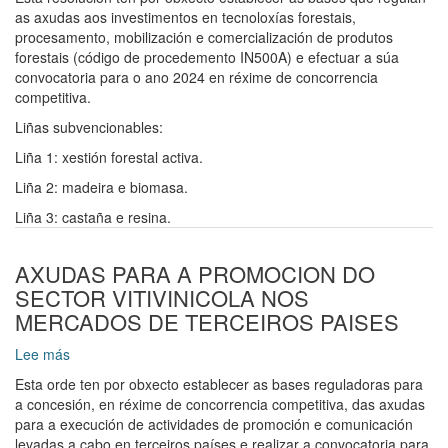
AOS
as axudas aos investimentos en tecnoloxías forestais,
INVESTIMENTOS
procesamento, mobilización e comercialización de produtos
EN
forestais (código de procedemento IN500A) e efectuar a súa
TECNOLOXIAS
convocatoria para o ano 2024 en réxime de concorrencia
FORESTAIS,
competitiva.
PROCESAMENTO,
Liñas subvencionables:
MOBILIZACION,
E
Liña 1: xestión forestal activa.
COMERCIALIZACION
Liña 2: madeira e biomasa.
DE
PRODUTOS
Liña 3: castaña e resina.
FORESTAIS
AXUDAS PARA A PROMOCION DO
SECTOR VITIVINICOLA NOS
MERCADOS DE TERCEIROS PAISES
Lee más
sobre
AXUDAS
Esta orde ten por obxecto establecer as bases reguladoras para
PARA
a concesión, en réxime de concorrencia competitiva, das axudas
A
para a execución de actividades de promoción e comunicación
PROMOCION
levadas a cabo en terceiros países e realizar a convocatoria para