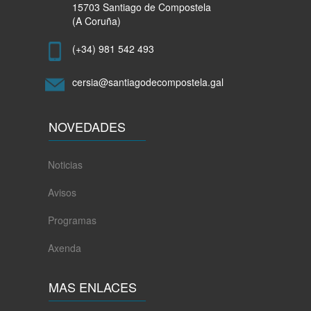
15703 Santiago de Compostela
(A Coruña)
(+34) 981 542 493
cersia@santiagodecompostela.gal
NOVEDADES
Noticias
Avisos
Programas
Axenda
MAS ENLACES