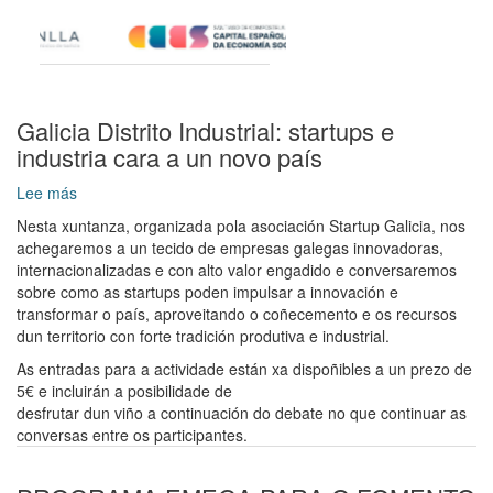
Galicia Distrito Industrial: startups e
industria cara a un novo país
Lee más
sobre
Galicia
Nesta xuntanza, organizada pola asociación Startup Galicia, nos
Distrito
achegaremos a un tecido de empresas galegas innovadoras,
Industrial:
internacionalizadas e con alto valor engadido e conversaremos
startups
sobre como as startups poden impulsar a innovación e
e
transformar o país, aproveitando o coñecemento e os recursos
industria
dun territorio con forte tradición produtiva e industrial.
cara
As entradas para a actividade están xa dispoñibles a un prezo de
a
5€ e incluirán a posibilidade de
un
desfrutar dun viño a continuación do debate no que continuar as
novo
conversas entre os participantes.
país