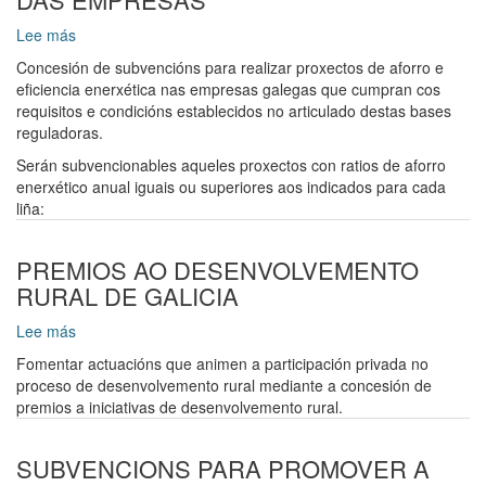
Lee más
sobre
SUBVENCIONS
Concesión de subvencións para realizar proxectos de aforro e
PARA
eficiencia enerxética nas empresas galegas que cumpran cos
PROXECTOS
requisitos e condicións establecidos no articulado destas bases
DE
reguladoras.
AFORRO
Serán subvencionables aqueles proxectos con ratios de aforro
E
enerxético anual iguais ou superiores aos indicados para cada
EFICIENCIA
liña:
ENERXETICA
DAS
EMPRESAS
PREMIOS AO DESENVOLVEMENTO
RURAL DE GALICIA
Lee más
sobre
PREMIOS
Fomentar actuacións que animen a participación privada no
AO
proceso de desenvolvemento rural mediante a concesión de
DESENVOLVEMENTO
premios a iniciativas de desenvolvemento rural.
RURAL
DE
GALICIA
SUBVENCIONS PARA PROMOVER A