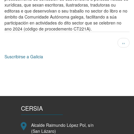
A
xurídicas, que sexan escritoras, ilustradoras, tradutoras ou
PARTICIPACION
editoras e que desenvolvan o seu traballo no sector do libro e no
DE
ámbito da Comunidade Autónoma galega, facilitando a súa
PERSOAS
participación en actividades do dito sector que se celebren no
ESCRITORAS,
ano 2024 (código de procedemento CT221A).
ILUSTRADORAS,
TRADUTORAS,
Paginación
Siguie
››
E
págin
EDITORAS
NAS
Suscribirse a Galicia
ACTIVIDADES
QUE
SE
CELEBREN
NO
SECTOR
DO
LIBRO
CERSIA
Alcalde Raimundo López Pol, s/n
(San Lázaro)