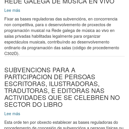
REDE GALEGA DE MUSICA EN VIVO
FORMATIVOS
Lee más
sobre
SUBVENCIONS
Fixar as bases reguladoras das subvencións, en concorrencia
PARA
non competitiva, para o desenvolvemento de proxectos de
O
programación musical na Rede galega de música ao vivo en
DESENVOLVEMENTO
salas privadas habilitadas legalmente para organizar
DE
espectáculos musicais, contribuíndo ao desenvolvemento
PROXECTOS
ordinario da programación das salas (código de procedemento
DE
C302D).
PROGRAMACION
MUSICAL
NA
SUBVENCIONS PARA A
REDE
PARTICIPACION DE PERSOAS
GALEGA
ESCRITORAS, ILUSTRADORAS,
DE
TRADUTORAS, E EDITORAS NAS
MUSICA
ACTIVIDADES QUE SE CELEBREN NO
EN
VIVO
SECTOR DO LIBRO
Lee más
sobre
SUBVENCIONS
Esta orde ten por obxecto establecer as bases reguladoras do
PARA
procedemento de concesión de subvencións a persoas físicas ou