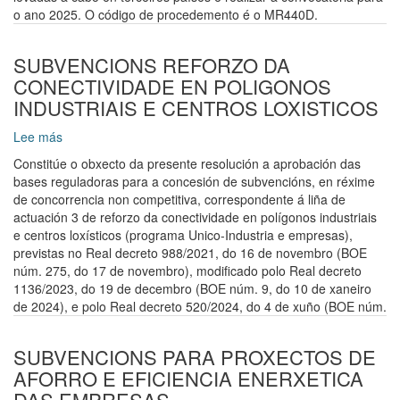
DO
o ano 2025. O código de procedemento é o MR440D.
SECTOR
VITIVINICOLA
NOS
SUBVENCIONS REFORZO DA
MERCADOS
CONECTIVIDADE EN POLIGONOS
DE
INDUSTRIAIS E CENTROS LOXISTICOS
TERCEIROS
PAISES
Lee más
sobre
SUBVENCIONS
Constitúe o obxecto da presente resolución a aprobación das
REFORZO
bases reguladoras para a concesión de subvencións, en réxime
DA
de concorrencia non competitiva, correspondente á liña de
CONECTIVIDADE
actuación 3 de reforzo da conectividade en polígonos industriais
EN
e centros loxísticos (programa Unico-Industria e empresas),
POLIGONOS
previstas no Real decreto 988/2021, do 16 de novembro (BOE
INDUSTRIAIS
núm. 275, do 17 de novembro), modificado polo Real decreto
E
1136/2023, do 19 de decembro (BOE núm. 9, do 10 de xaneiro
CENTROS
de 2024), e polo Real decreto 520/2024, do 4 de xuño (BOE núm.
LOXISTICOS
SUBVENCIONS PARA PROXECTOS DE
AFORRO E EFICIENCIA ENERXETICA
DAS EMPRESAS