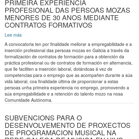
PRIMEIRA EXPERIENCIA
PROFESIONAL DAS PERSOAS MOZAS
MENORES DE 30 ANOS MEDIANTE
CONTRATOS FORMATIVOS
Lee más
sobre
SUBVENCIONS
A convocatoria ten por finalidade mellorar a empregabilidade e a
PARA
inserción profesional das persoas mozas en Galicia a través da
PROMOVER
formalización de contratos de formación para a obtención da
A
práctica profesional ou de contratos de formación en alternancia,
PRIMEIRA
que lle faciliten a inserción laboral, dotándoas á vez de
EXPERIENCIA
competencias para o emprego que as acompañen durante a súa
PROFESIONAL
vida laboral, coa finalidade última de proporcionar a estas
DAS
persoas unha primeira experiencia no emprego, promovendo a
PERSOAS
súa empregabilidade e a retención do talento mozo na nosa
MOZAS
Comunidade Autónoma.
MENORES
DE
30
SUBVENCIONS PARA O
ANOS
DESENVOLVEMENTO DE PROXECTOS
MEDIANTE
DE PROGRAMACION MUSICAL NA
CONTRATOS