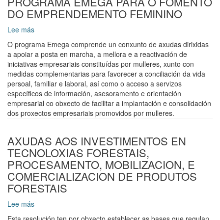
PROGRAMA EMEGA PARA O FOMENTO
DO EMPRENDEMENTO FEMININO
Lee más
sobre
PROGRAMA
O programa Emega comprende un conxunto de axudas dirixidas
EMEGA
a apoiar a posta en marcha, a mellora e a reactivación de
PARA
iniciativas empresariais constituídas por mulleres, xunto con
O
medidas complementarias para favorecer a conciliación da vida
FOMENTO
persoal, familiar e laboral, así como o acceso a servizos
DO
específicos de información, asesoramento e orientación
EMPRENDEMENTO
empresarial co obxecto de facilitar a implantación e consolidación
FEMININO
dos proxectos empresariais promovidos por mulleres.
AXUDAS AOS INVESTIMENTOS EN
TECNOLOXIAS FORESTAIS,
PROCESAMENTO, MOBILIZACION, E
COMERCIALIZACION DE PRODUTOS
FORESTAIS
Lee más
sobre
AXUDAS
Esta resolución ten por obxecto establecer as bases que regulan