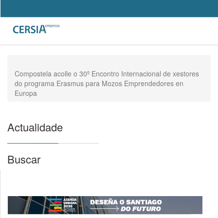
Pasar
al
Search
contenido
Formulario
principal
de
búsqueda
Compostela acolle o 30º Encontro Internacional de xestores
do programa Erasmus para Mozos Emprendedores en
Europa
Actualidade
Buscar