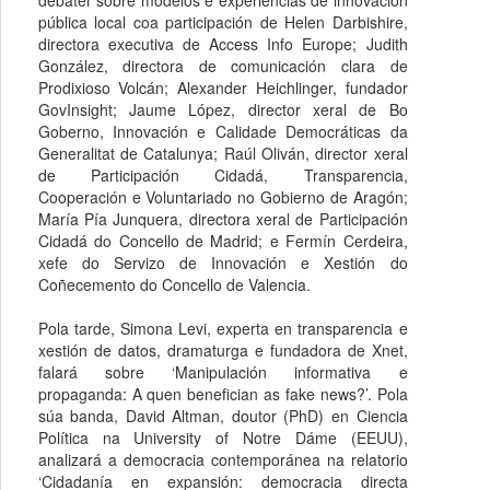
debater sobre modelos e experiencias de innovación
pública local coa participación de Helen Darbishire,
directora executiva de Access Info Europe; Judith
González, directora de comunicación clara de
Prodixioso Volcán; Alexander Heichlinger, fundador
GovInsight; Jaume López, director xeral de Bo
Goberno, Innovación e Calidade Democráticas da
Generalitat de Catalunya; Raúl Oliván, director xeral
de Participación Cidadá, Transparencia,
Cooperación e Voluntariado no Gobierno de Aragón;
María Pía Junquera, directora xeral de Participación
Cidadá do Concello de Madrid; e Fermín Cerdeira,
xefe do Servizo de Innovación e Xestión do
Coñecemento do Concello de Valencia.
Pola tarde, Simona Levi, experta en transparencia e
xestión de datos, dramaturga e fundadora de Xnet,
falará sobre ‘Manipulación informativa e
propaganda: A quen benefician as fake news?’. Pola
súa banda, David Altman, doutor (PhD) en Ciencia
Política na University of Notre Dáme (EEUU),
analizará a democracia contemporánea na relatorio
‘Cidadanía en expansión: democracia directa