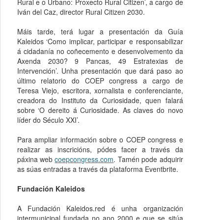
Rural e o Urbano: Proxecto Rural Citizen’, a cargo de
Iván del Caz, director Rural Citizen 2030.
Máis tarde, terá lugar a presentación da Guía
Kaleidos ‘Como implicar, participar e responsabilizar
á cidadanía no coñecemento e desenvolvemento da
Axenda 2030? 9 Pancas, 49 Estratexias de
Intervención’. Unha presentación que dará paso ao
último relatorio do COEP congress a cargo de
Teresa Viejo, escritora, xornalista e conferenciante,
creadora do Instituto da Curiosidade, quen falará
sobre ‘O dereito á Curiosidade. As claves do novo
líder do Século XXI’.
Para ampliar información sobre o COEP congress e
realizar as inscricións, pódes facer a través da
páxina web
coepcongress.com
. Tamén pode adquirir
as súas entradas a través da plataforma Eventbrite.
Fundación Kaleidos
A Fundación Kaleidos.red é unha organización
intermunicipal fundada no ano 2000 e que se sitúa