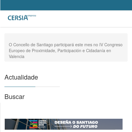
Pasar
al
Search
contenido
Formulario
principal
de
búsqueda
O Concello de Santiago participará este mes no IV Congreso
Europeo de Proximidade, Participación e Cidadanía en
Valencia
Actualidade
Buscar