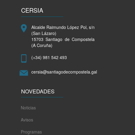
CERSIA
Alcalde Raimundo López Pol, s/n
(San Lázaro)
15703 Santiago de Compostela
(A Coruña)
(+34) 981 542 493
cersia@santiagodecompostela.gal
NOVEDADES
Noticias
Avisos
Programas