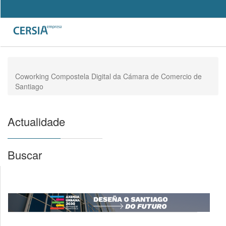
Pasar
al
Search
contenido
Formulario
principal
de
búsqueda
Coworking Compostela Digital da Cámara de Comercio de
Santiago
Actualidade
Buscar