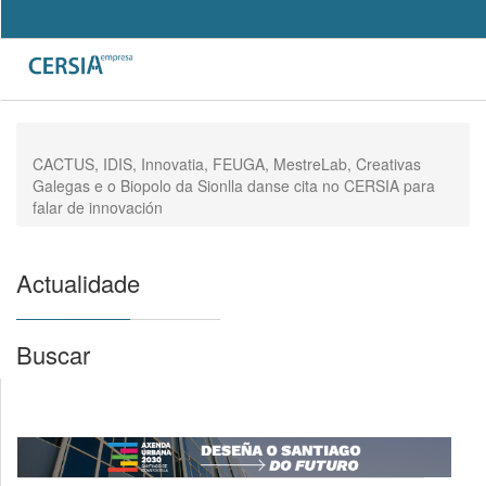
Pasar
al
Search
contenido
Formulario
principal
de
búsqueda
CACTUS, IDIS, Innovatia, FEUGA, MestreLab, Creativas
Galegas e o Biopolo da Sionlla danse cita no CERSIA para
falar de innovación
Actualidade
Buscar