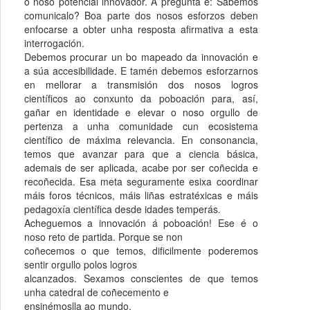
o noso potencial innovador. A pregunta é: Sabemos
comunicalo? Boa parte dos nosos esforzos deben
enfocarse a obter unha resposta afirmativa a esta
interrogación.
Debemos procurar un bo mapeado da innovación e
a súa accesibilidade. E tamén debemos esforzarnos
en mellorar a transmisión dos nosos logros
científicos ao conxunto da poboación para, así,
gañar en identidade e elevar o noso orgullo de
pertenza a unha comunidade cun ecosistema
científico de máxima relevancia. En consonancia,
temos que avanzar para que a ciencia básica,
ademais de ser aplicada, acabe por ser coñecida e
recoñecida. Esa meta seguramente esixa coordinar
máis foros técnicos, máis liñas estratéxicas e máis
pedagoxía científica desde idades temperás.
Acheguemos a innovación á poboación! Ese é o
noso reto de partida. Porque se non
coñecemos o que temos, dificilmente poderemos
sentir orgullo polos logros
alcanzados. Sexamos conscientes de que temos
unha catedral de coñecemento e
ensinémoslla ao mundo.