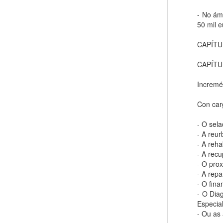
- No ám
50 mil e
CAPÍTULO
CAPÍTU
Incremé
Con car
- O sela
- A reu
- A reha
- A rec
- O pro
- A rep
- O fin
- O Dia
Especia
- Ou as 