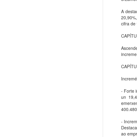
A desta
20,90%,
cifra de
CAPÍTU
Ascende
increme
CAPÍTU
Incremé
- Forte 
un 19,4
emerxen
400.480
- Incre
Destaca
ao empr