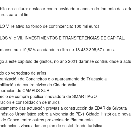
bito da cultura: destacar como novidade a aposta do fomento das art
uros para tal fin.
 V, relativo ao fondo de continxencia: 100 mil euros.
LOS VI e VII. INVESTIMENTOS E TRANSFERENCIAS DE CAPITAL.
ntanse nun 19,82% acadando a cifra de 18.482.395,67 euros.
go a este capítulo de gastos, no ano 2021 daranse continuidade a act
do do vertedoiro de aríns
rbanización de Concheiros e o aparcamento de Triacastela
bilitación do centro cívico da Cidade Vella
uperación do CAMPUS SUR
xecto de compra pública innovadora de SMARTIAGO
aración e consolidación de muros
anciamento das actuación previas á construcción da EDAR da Silvouta
gnóstico Urbanístico sobre a vixencia do PE-1 Cidade Histórica e nov
l de Conxo, entre outros proxectos de Planemento.
actuacións vinculadas ao plan de sostebilidade turística