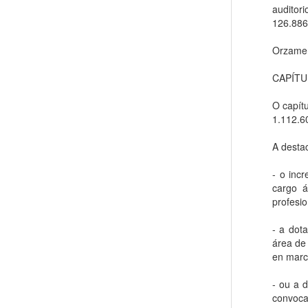
auditor
126.886
Orzamen
CAPÍTU
O capít
1.112.6
A destac
- o inc
cargo á
profesio
- a dot
área de
en marc
- ou a 
convoca