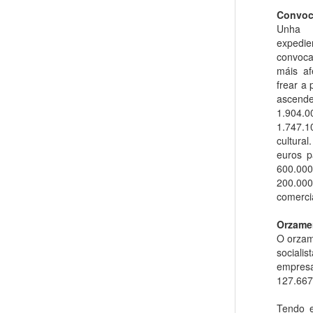
Convoc
Unha 
expedie
convoc
máis af
frear a
ascend
1.904.0
1.747.
cultura
euros p
600.000
200.00
comercia
Orzame
O orzam
sociali
empresa
127.667
Tendo e