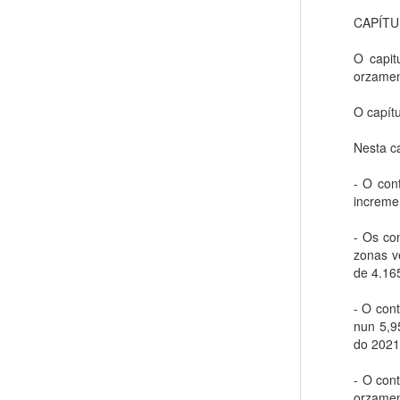
CAPÍTU
O capit
orzament
O capítu
Nesta c
- O con
increme
- Os co
zonas v
de 4.16
- O cont
nun 5,9
do 2021
- O con
orzamen