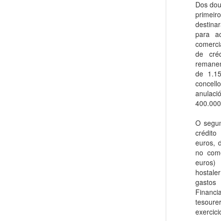
Dos dou
primeir
destina
para a
comerci
de cré
remanen
de 1.1
concell
anulaci
400.000
O segun
crédito
euros, 
no come
euros)
hostaler
gasto
Financ
tesoure
exercici