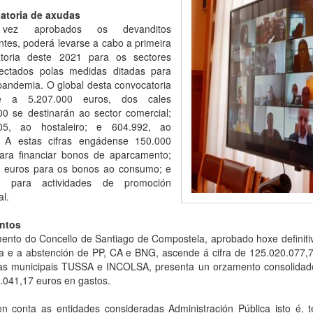
atoria de axudas
vez aprobados os devanditos
ntes, poderá levarse a cabo a primeira
atoria deste 2021 para os sectores
ectados polas medidas ditadas para
 pandemia. O global desta convocatoria
e a 5.207.000 euros, dos cales
00 se destinarán ao sector comercial;
105, ao hostaleiro; e 604.992, ao
l. A estas cifras engádense 150.000
ara financiar bonos de aparcamento;
 euros para os bonos ao consumo; e
0 para actividades de promoción
l.
ntos
ento do Concello de Santiago de Compostela, aprobado hoxe definiti
sta e a abstención de PP, CA e BNG, ascende á cifra de 125.020.077,
s municipais TUSSA e INCOLSA, presenta un orzamento consolidado
.041,17 euros en gastos.
n conta as entidades consideradas Administración Pública isto é, 