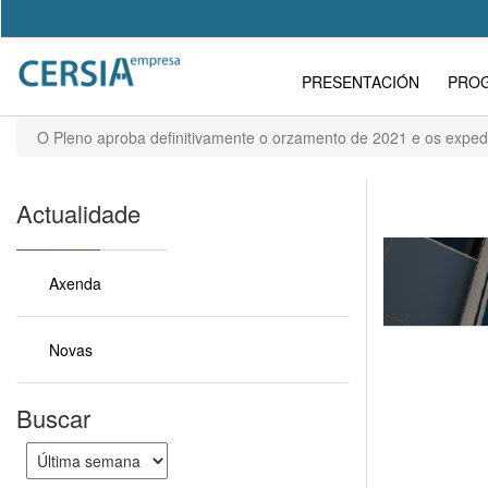
Pasar
al
Search
contenido
Formulario
Main
principal
PRESENTACIÓN
PRO
de
navigation
búsqueda
O Pleno aproba definitivamente o orzamento de 2021 e os expedi
Actualidade
Axenda
Novas
Buscar