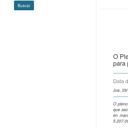
Buscar
O Ple
para 
Data d
Jue, 29
O pleno
que asc
en marc
5.207.0