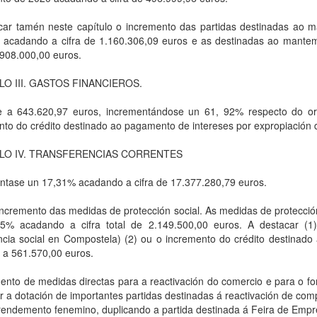
car tamén neste capítulo o incremento das partidas destinadas ao 
 acadando a cifra de 1.160.306,09 euros e as destinadas ao mante
 908.000,00 euros.
LO III. GASTOS FINANCIEROS.
 a 643.620,97 euros, incrementándose un 61, 92% respecto do o
nto do crédito destinado ao pagamento de intereses por expropiación d
LO IV. TRANSFERENCIAS CORRENTES
ntase un 17,31% acadando a cifra de 17.377.280,79 euros.
incremento das medidas de protección social. As medidas de protección
5% acadando a cifra total de 2.149.500,00 euros. A destacar (
cia social en Compostela) (2) ou o incremento do crédito destinado
 a 561.570,00 euros.
mento de medidas directas para a reactivación do comercio e para o
r a dotación de importantes partidas destinadas á reactivación de co
endemento fenemino, duplicando a partida destinada á Feira de Em