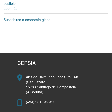
sostible
Lee más
sobre
A
Plataforma
Suscribirse a economía global
por
Empresas
Responsables
reivindica
en
Santiago
unha
economía
CERSIA
global
xusta
e
Alcalde Raimundo López Pol, s/n
sostible,
(San Lázaro)
coincidindo
15703 Santiago de Compostela
co
(A Coruña)
I
Encontro
(+34) 981 542 493
de
Ministros