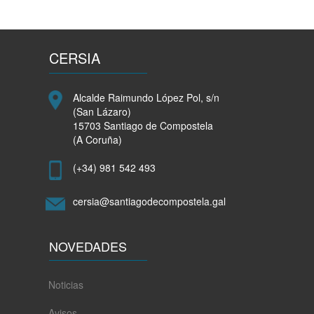
lema
da
VII
Feira
CERSIA
de
Outono
das
Alcalde Raimundo López Pol, s/n
Emprendedoras
(San Lázaro)
de
15703 Santiago de Compostela
Compostela
(A Coruña)
(+34) 981 542 493
cersia@santiagodecompostela.gal
NOVEDADES
Noticias
Avisos