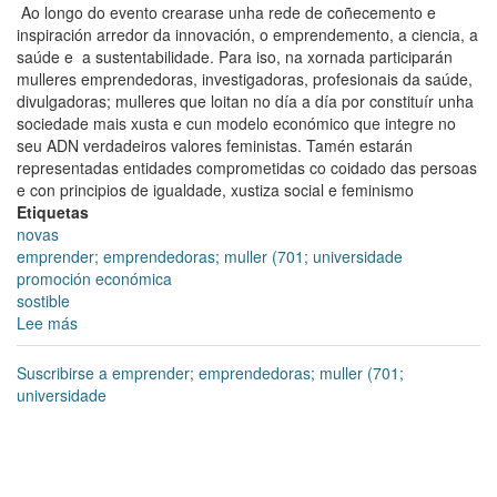
Ao longo do evento crearase unha rede de coñecemento e
inspiración arredor da innovación, o emprendemento, a ciencia, a
saúde e a sustentabilidade. Para iso, na xornada participarán
mulleres emprendedoras, investigadoras, profesionais da saúde,
divulgadoras; mulleres que loitan no día a día por constituír unha
sociedade mais xusta e cun modelo económico que integre no
seu ADN verdadeiros valores feministas. Tamén estarán
representadas entidades comprometidas co coidado das persoas
e con principios de igualdade, xustiza social e feminismo
Etiquetas
novas
emprender; emprendedoras; muller (701; universidade
promoción económica
sostible
Lee más
sobre
“Un
modelo
Suscribirse a emprender; emprendedoras; muller (701;
económico
universidade
arredor
dunha
vida
saudable”,