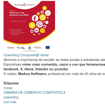
Cámara
de
Comercio
de
Santiago
Coworking Compostel@ dixital
Veremos a importancia de escoller as redes sociais e estratexias 
Expondrase
cómo crear contenido, canto e con que ferramenta
facebook, X, tiktok, linkedin ou youtube.
O relator,
Markus Hoffmann,
profesional con máis de 20 años de exp
Etiquetas
novas
CÁMARA DE COMERCIO COMPOSTELA
coworking
Lee más
sobre