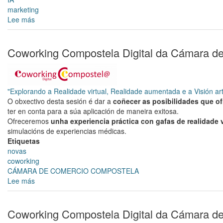
marketing
Lee más
sobre
Coworking
Compostela
Digital
Coworking Compostela Digital da Cámara d
da
Cámara
de
Comercio
"Explorando a Realidade virtual, Realidade aumentada e a Visión art
de
O obxectivo desta sesión é dar a
coñecer as posibilidades que ofr
Santiago
ter en conta para a súa aplicación de maneira exitosa.
Ofreceremos
unha experiencia práctica con gafas de realidade v
simulacións de experiencias médicas.
Etiquetas
novas
coworking
CÁMARA DE COMERCIO COMPOSTELA
Lee más
sobre
Coworking
Compostela
Digital
Coworking Compostela Digital da Cámara d
da