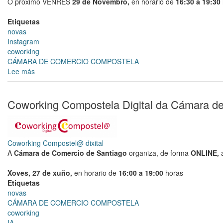
O próximo VENRES
29 de Novembro,
en horario de
16:30 a 19:30
Etiquetas
novas
Instagram
coworking
CÁMARA DE COMERCIO COMPOSTELA
Lee más
sobre
Coworking
Compostela
Digital
Coworking Compostela Digital da Cámara d
da
Cámara
de
Comercio
Coworking Compostel@ dixital
de
A
Cámara de Comercio de Santiago
organiza, de forma
ONLINE,
Santiago
Xoves
, 27 de xuño,
en horario de
16:00 a 19:00
horas
Etiquetas
novas
CÁMARA DE COMERCIO COMPOSTELA
coworking
IA