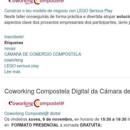
de
Comercio
Constrúe o teu modelo de negocio con LEGO Serious Play
de
Neste taller conseguirás de forma práctica e divertida atopar
soluci
Santiago
aspectos clave dos proxectos empresariais dos participantes, tan
Inscríbete!
Etiquetas
novas
CÁMARA DE COMERCIO COMPOSTELA
coworking
LEGO serious play
Lee más
sobre
Constrúe
o
teu
Coworking Compostela Digital da Cámara d
modelo
de
negocio
con
Coworking Compostel@ dixital
LEGO
Os vindeiros
xoves, 9 de novembro,
en horario de
15:30 a 19:30
h
Serious
en
FORMATO PRESENCIAL
a xornada
GRATUÍTA:
Play