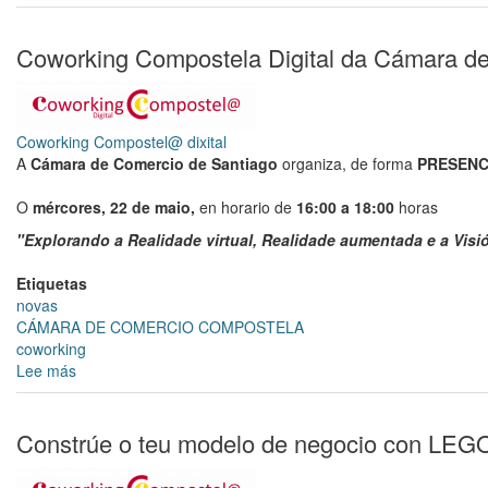
Coworking
Compostela
Digital
Coworking Compostela Digital da Cámara d
da
Cámara
de
Comercio
Coworking Compostel@ dixital
de
A
Cámara de Comercio de Santiago
organiza, de forma
PRESENC
Santiago
O
mércores
, 22 de maio,
en horario de
16:00 a 18:00
horas
"Explorando a Realidade virtual, Realidade aumentada e a Visión
Etiquetas
novas
CÁMARA DE COMERCIO COMPOSTELA
coworking
Lee más
sobre
Coworking
Compostela
Digital
Constrúe o teu modelo de negocio con LEGO
da
Cámara