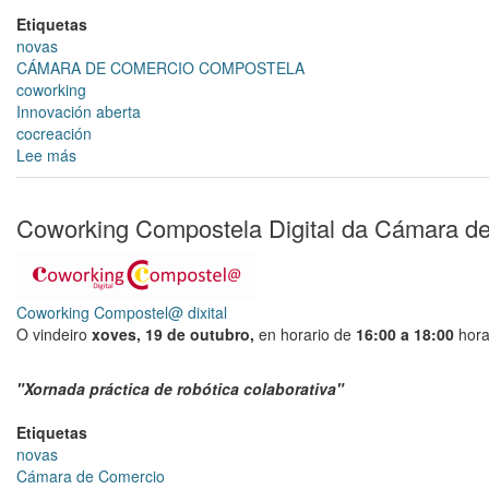
Etiquetas
novas
CÁMARA DE COMERCIO COMPOSTELA
coworking
Innovación aberta
cocreación
Lee más
sobre
Coworking
Compostela
Digital
Coworking Compostela Digital da Cámara d
da
Cámara
de
Comercio
Coworking Compostel@ dixital
de
O vindeiro
xoves
, 19 de outubro,
en horario de
16:00 a 18:00
hora
Santiago
"Xornada práctica de robótica colaborativa"
Etiquetas
novas
Cámara de Comercio