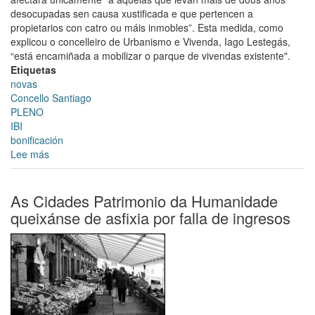
desocupadas sen causa xustificada e que pertencen a
propietarios con catro ou máis inmobles”. Esta medida, como
explicou o concelleiro de Urbanismo e Vivenda, Iago Lestegás,
“está encamiñada a mobilizar o parque de vivendas existente".
Etiquetas
novas
Concello Santiago
PLENO
IBI
bonificación
Lee más
sobre
O
Pleno
debatirá
As Cidades Patrimonio da Humanidade
ampliar
queixánse de asfixia por falla de ingresos
as
bonificacións
do
IBI
e
do
ICIO