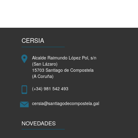
Humanidade
queixánse
de
asfixia
por
falla
CERSIA
de
ingresos
Alcalde Raimundo López Pol, s/n
(San Lázaro)
15703 Santiago de Compostela
(A Coruña)
(+34) 981 542 493
cersia@santiagodecompostela.gal
NOVEDADES