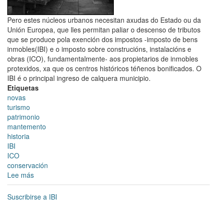
para
as
Pero estes núcleos urbanos necesitan axudas do Estado ou da
promocións
Unión Europea, que lles permitan paliar o descenso de tributos
públicas
que se produce pola exención dos impostos -imposto de bens
e
inmobles(IBI) e o imposto sobre construcións, instalacións e
gravar
obras (ICO), fundamentalmente- aos propietarios de inmobles
máis
protexidos, xa que os centros históricos téñenos bonificados. O
as
IBI é o principal ingreso de calquera municipio.
vivendas
Etiquetas
desocupadas
novas
de
turismo
propietarios
patrimonio
con
mantemento
catro
historia
ou
IBI
máis
ICO
inmobles
conservación
Lee más
sobre
As
Cidades
Suscribirse a IBI
Patrimonio
da