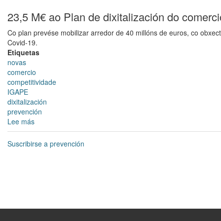
M€
a
23,5 M€ ao Plan de dixitalización do comerc
facilitar
Co plan prevése mobilizar arredor de 40 millóns de euros, co obxec
ás
Covid-19.
pemes
Etiquetas
a
novas
fabricación
comercio
de
competitividade
produtos
IGAPE
que
dixitalización
axuden
prevención
a
Lee más
sobre
previr
23,5
e
M€
combater
Suscribirse a prevención
ao
o
Plan
Covid-
de
19
dixitalización
do
comercio
e
as