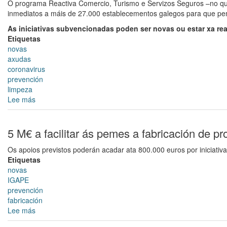
O programa Reactiva Comercio, Turismo e Servizos Seguros –no que 
contención
das
inmediatos a máis de 27.000 establecementos galegos para que peme
e
violencias
coordinación
machistas
As iniciativas subvencionadas poden ser novas ou estar xa rea
para
Etiquetas
facer
novas
fronte
axudas
á
coronavirus
crise
prevención
sanitaria
limpeza
COVID-
Lee más
sobre
19
Axudas
á
adaptación
5 M€ a facilitar ás pemes a fabricación de p
de
Os apoios previstos poderán acadar ata 800.000 euros por iniciativ
establecementos
Etiquetas
cara
novas
a
IGAPE
COVID-
prevención
19
fabricación
Lee más
sobre
5