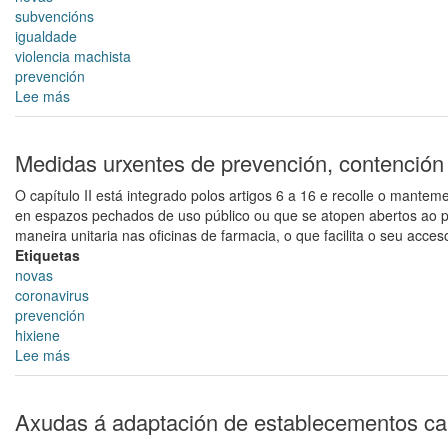
subvencións
igualdade
violencia machista
prevención
Lee más
sobre
Aprobada
a
convocatoria
Medidas urxentes de prevención, contención 
de
O capítulo II está integrado polos artigos 6 a 16 e recolle o mante
subvencións
en espazos pechados de uso público ou que se atopen abertos ao pú
destinadas
maneira unitaria nas oficinas de farmacia, o que facilita o seu acce
ao
Etiquetas
fomento
novas
de
coronavirus
actividades
prevención
a
hixiene
prol
Lee más
sobre
da
Medidas
igualdade
urxentes
e
de
Axudas á adaptación de establecementos c
á
prevención,
prevención