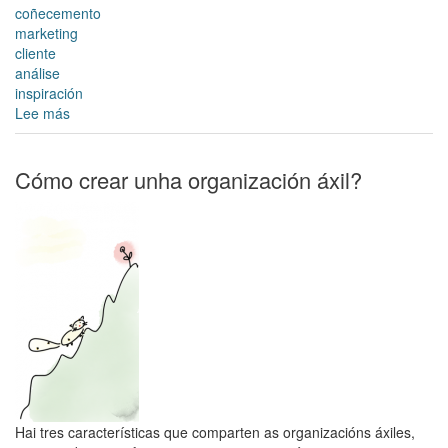
coñecemento
marketing
cliente
análise
inspiración
Lee más
sobre
A
túa
empresa
Cómo crear unha organización áxil?
coñece
ao
seu
cliente?
Hai tres características que comparten as organizacións áxiles,