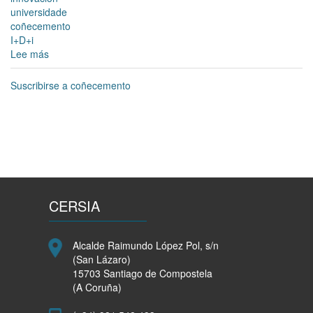
universidade
coñecemento
I+D+i
Lee más
sobre
Concesión
dos
Suscribirse a coñecemento
Premios
de
Transferencia
de
Tecnoloxía
en
Galicia
2017
CERSIA
Alcalde Raimundo López Pol, s/n
(San Lázaro)
15703 Santiago de Compostela
(A Coruña)