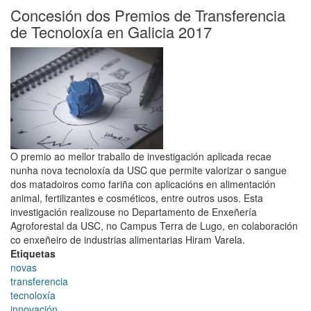
sanitaria
Concesión dos Premios de Transferencia
de
de Tecnoloxía en Galicia 2017
Santiago
lanzou
catro
empresas
aos
mercados
O premio ao mellor traballo de investigación aplicada recae
nunha nova tecnoloxía da USC que permite valorizar o sangue
dos matadoiros como fariña con aplicacións en alimentación
animal, fertilizantes e cosméticos, entre outros usos. Esta
investigación realizouse no Departamento de Enxeñería
Agroforestal da USC, no Campus Terra de Lugo, en colaboración
co enxeñeiro de industrias alimentarias Hiram Varela.
Etiquetas
novas
transferencia
tecnoloxía
innovación