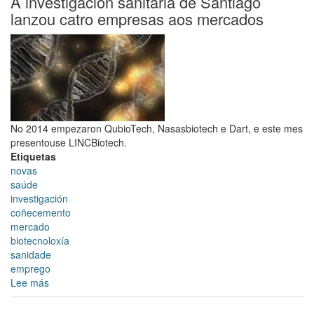
A investigación sanitaria de Santiago
organización
lanzou catro empresas aos mercados
áxil?
No 2014 empezaron QubioTech, Nasasbiotech e Dart, e este mes
presentouse LINCBiotech.
Etiquetas
novas
saúde
investigación
coñecemento
mercado
biotecnoloxía
sanidade
emprego
Lee más
sobre
A
investigación