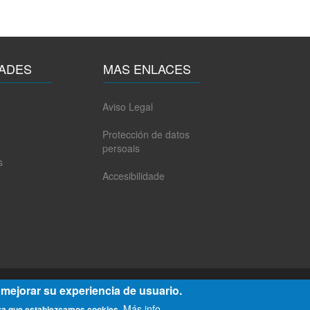
ADES
MAS ENLACES
Aviso Legal
Protección de datos
persoais
s
Accesibilidade
 mejorar su experiencia de usuario.
© Cersia Todos los datos reservados
Más info
ara que establezcamos cookies.