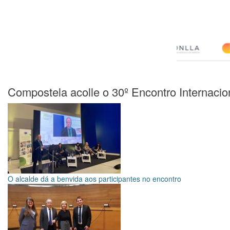
Compostela acolle o 30º Encontro Internac
O alcalde dá a benvida aos participantes no encontro