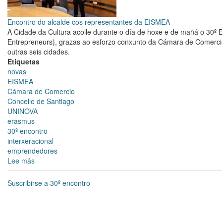
Encontro do alcalde cos representantes da EISMEA
A Cidade da Cultura acolle durante o día de hoxe e de mañá o 30
Entrepreneurs), grazas ao esforzo conxunto da Cámara de Comerci
outras seis cidades.
Etiquetas
novas
EISMEA
Cámara de Comercio
Concello de Santiago
UNINOVA
erasmus
30º encontro
interxeracional
emprendedores
Lee más
sobre
Compostela
acolle
Suscribirse a 30º encontro
o
30º
Encontro
Internacional