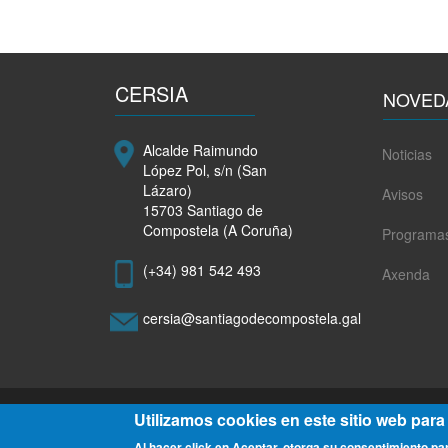
de
xestores
do
programa
CERSIA
Erasmus
NOVED
para
Mozos
Alcalde Raimundo
Noticias
Emprendedores
López Pol, s/n (San
en
Lázaro)
Avisos
Europa
15703 Santiago de
Compostela (A Coruña)
Programa
(+34) 981 542 493
Axenda
cersia@santiagodecompostela.gal
Utilizamos cookies en este sitio web para
Al hacer click en Aceptar, otorga su consentimiento p