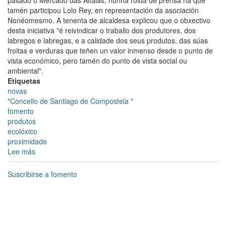
tamén participou Lolo Rey, en representación da asociación
Nonéomesmo. A tenenta de alcaldesa explicou que o obxectivo
desta iniciativa "é reivindicar o traballo dos produtores, dos
labregos e labregas, e a calidade dos seus produtos, das súas
froitas e verduras que teñen un valor inmenso desde o punto de
vista económico, pero tamén do punto de vista social ou
ambiental".
Etiquetas
novas
"Concello de Santiago de Compostela "
fomento
produtos
ecolóxico
proximidade
Lee más
sobre
A
Praza
Suscribirse a fomento
Roxa
acolle
mañá,
día
26