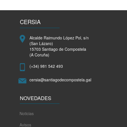
de
xuño,
o
Mercado
CERSIA
das
Alfaias
"para
Alcalde Raimundo López Pol, s/n
poñer
(San Lázaro)
en
15703 Santiago de Compostela
valor
(A Coruña)
os
produtos
(+34) 981 542 493
ecolóxicos
e
cersia@santiagodecompostela.gal
locais
e
animar
NOVEDADES
a
un
consumo
Noticias
responsable"
Avisos