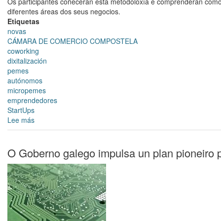
Os participantes coñecerán esta metodoloxía e comprenderán como ana
diferentes áreas dos seus negocios.
Etiquetas
novas
CÁMARA DE COMERCIO COMPOSTELA
coworking
dixitalización
pemes
autónomos
micropemes
emprendedores
StartUps
Lee más
sobre
ROADMAP
DA
TRANSFORMACIÓN
O Goberno galego impulsa un plan pioneiro p
DIXITAL.
COMO
PODO
LEVAR
A
CABO
A