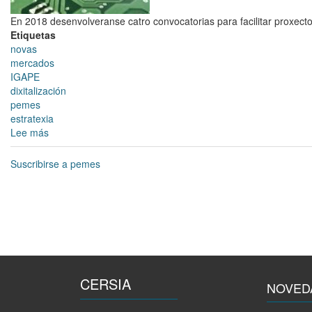
TRANSFORMACIÓN
En 2018 desenvolveranse catro convocatorias para facilitar proxectos
DA
Etiquetas
MIÑA
novas
EMPRESA?
mercados
IGAPE
dixitalización
pemes
estratexia
Lee más
sobre
O
Goberno
Suscribirse a pemes
galego
impulsa
un
plan
pioneiro
para
a
dixitalización
CERSIA
de
NOVED
100