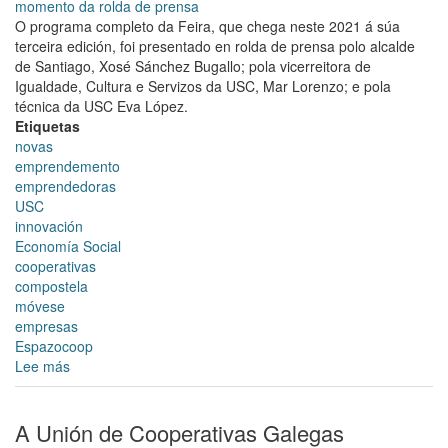
momento da rolda de prensa
O programa completo da Feira, que chega neste 2021 á súa
terceira edición, foi presentado en rolda de prensa polo alcalde
de Santiago, Xosé Sánchez Bugallo; pola vicerreitora de
Igualdade, Cultura e Servizos da USC, Mar Lorenzo; e pola
técnica da USC Eva López.
Etiquetas
novas
emprendemento
emprendedoras
USC
innovación
Economía Social
cooperativas
compostela
móvese
empresas
Espazocoop
Lee más
sobre
O
Concello
e
A Unión de Cooperativas Galegas
a