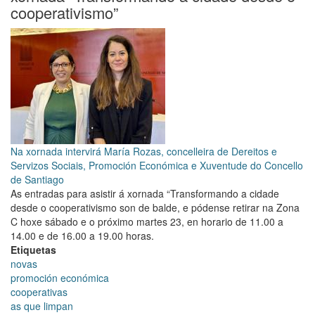
declaración
cooperativismo”
institucional
polo
Ano
Internacional
das
Cooperativas
2025
Na xornada intervirá María Rozas, concelleira de Dereitos e
Servizos Sociais, Promoción Económica e Xuventude do Concello
de Santiago
As entradas para asistir á xornada “Transformando a cidade
desde o cooperativismo son de balde, e pódense retirar na Zona
C hoxe sábado e o próximo martes 23, en horario de 11.00 a
14.00 e de 16.00 a 19.00 horas.
Etiquetas
novas
promoción económica
cooperativas
as que limpan