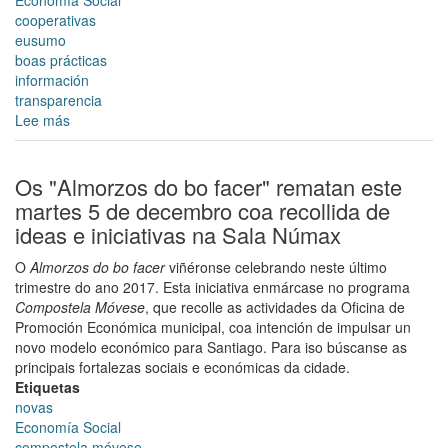
cooperativas
eusumo
boas prácticas
información
transparencia
Lee más
sobre
Código
de
boas
Os "Almorzos do bo facer" rematan este
prácticas
martes 5 de decembro coa recollida de
nas
ideas e iniciativas na Sala Númax
sociedades
cooperativas
O
Almorzos do bo facer
viñéronse celebrando neste último
galegas
trimestre do ano 2017. Esta iniciativa enmárcase no programa
Compostela Móvese
, que recolle as actividades da Oficina de
Promoción Económica municipal, coa intención de impulsar un
novo modelo económico para Santiago. Para iso búscanse as
principais fortalezas sociais e económicas da cidade.
Etiquetas
novas
Economía Social
compostela móvese