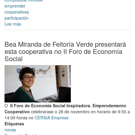
emprender
cooperativas
participación
Lee más
sobre
Os
"Almorzos
do
Bea Miranda de Feitoría Verde presentará
bo
esta cooperativa no II Foro de Economía
facer"
Social
rematan
este
martes
5
de
decembro
coa
recollida
O
II Foro de Economía Social Inspiradora. Emprendemento
de
Cooperativo
celebrarase o 28 de novembro en horario de 9:30 a
ideas
14:00 horas no
CERSIA Empresa
e
Etiquetas
iniciativas
novas
na