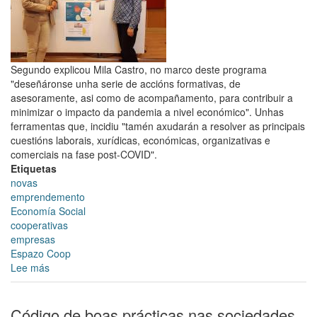
de
Compostela
colaboran
na
posta
Segundo explicou Mila Castro, no marco deste programa
en
"deseñáronse unha serie de accións formativas, de
marcha
asesoramente, asi como de acompañamento, para contribuir a
do
minimizar o impacto da pandemia a nivel económico". Unhas
programa
ferramentas que, incidiu "tamén axudarán a resolver as principais
Impulso
cuestións laborais, xurídicas, económicas, organizativas e
dun
comerciais na fase post-COVID".
ecosistema
Etiquetas
emprendedor
novas
na
emprendemento
economía
Economía Social
social
cooperativas
empresas
Espazo Coop
Lee más
sobre
Aberta
a
inscrición
Código de boas prácticas nas sociedades