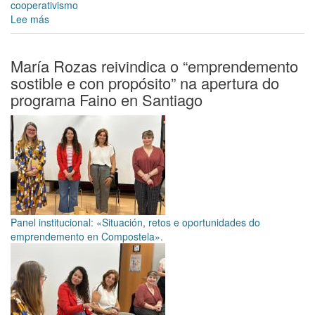
cooperativismo
Lee más
sobre
Xa
se
poden
María Rozas reivindica o “emprendemento
retirar
sostible e con propósito” na apertura do
as
programa Faino en Santiago
entradas
para
a
xornada
“Transformando
a
cidade
desde
o
Panel institucional: «Situación, retos e oportunidades do
cooperativismo”
emprendemento en Compostela».