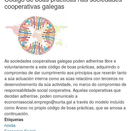
no
cooperativas galegas
programa
"Mellora
Empresarial
de
Economía
Social"
para
dotar
as
As sociedades cooperativas galegas poden adherirse libre e
cooperativas
voluntariamente a este código de boas prácticas, adquirindo o
de
compromiso de dar cumprimento aos principios que rexerán tanto
servizos
a súa actuación interna como as súas relacións con terceiros no
de
desenvolvemento da súa actividade, no marco do compromiso de
apoio
responsabilidade social cooperativa. Aquelas cooperativas que
fronte
decidan adherirse, poden comunicalo a
á
economiasocial.emprego@xunta.gal a través do modelo incluído
crise
como Anexo no propio código de boas prácticas, que se amosa a
sanitaria
continuación.
Etiquetas
novas
Economía Social