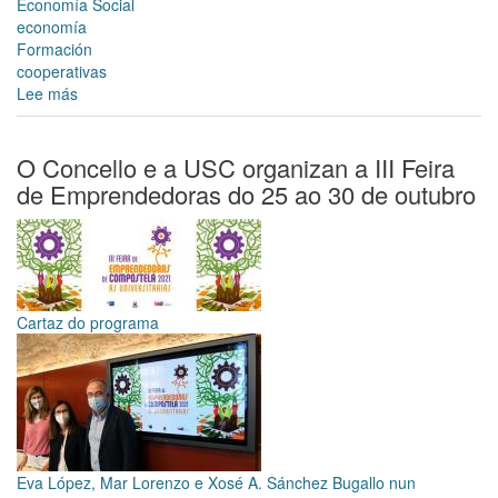
Economía Social
economía
Formación
cooperativas
Lee más
sobre
O
Concello
de
O Concello e a USC organizan a III Feira
Santiago
de Emprendedoras do 25 ao 30 de outubro
e
Espazocoop
colaboran
nun
programa
de
Cartaz do programa
Formación
Especializada
de
Cooperativas
Eva López, Mar Lorenzo e Xosé A. Sánchez Bugallo nun