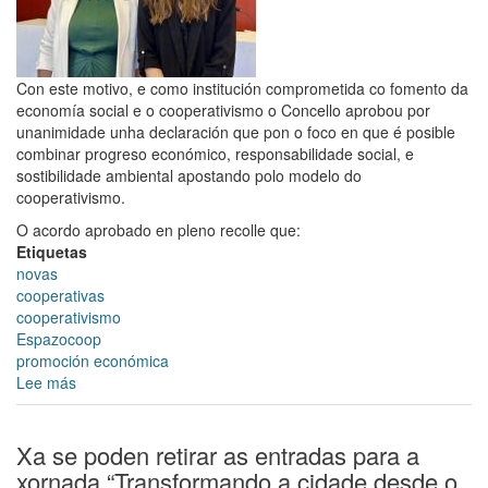
Con este motivo, e como institución comprometida co fomento da
economía social e o cooperativismo o Concello aprobou por
unanimidade unha declaración que pon o foco en que é posible
combinar progreso económico, responsabilidade social, e
sostibilidade ambiental apostando polo modelo do
cooperativismo.
O acordo aprobado en pleno recolle que:
Etiquetas
novas
cooperativas
cooperativismo
Espazocoop
promoción económica
Lee más
sobre
O
Pleno
aproba
Xa se poden retirar as entradas para a
unha
xornada “Transformando a cidade desde o