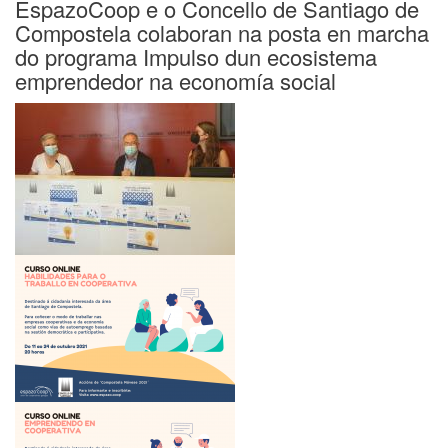
EspazoCoop e o Concello de Santiago de
USC
Compostela colaboran na posta en marcha
organizan
do programa Impulso dun ecosistema
a
emprendedor na economía social
III
Feira
de
Emprendedoras
do
25
ao
30
de
outubro