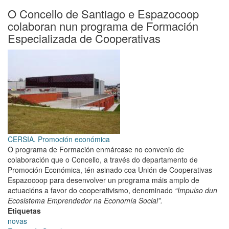
reivindica
O Concello de Santiago e Espazocoop
o
colaboran nun programa de Formación
“emprendemento
Especializada de Cooperativas
sostible
e
con
propósito”
na
apertura
do
programa
Faino
en
CERSIA. Promoción económica
Santiago
O programa de Formación enmárcase no convenio de
colaboración que o Concello, a través do departamento de
Promoción Económica, tén asinado coa Unión de Cooperativas
Espazocoop para desenvolver un programa máis amplo de
actuacións a favor do cooperativismo, denominado
“Impulso dun
Ecosistema Emprendedor na Economía Social”.
Etiquetas
novas