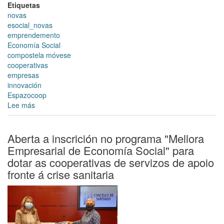
Etiquetas
novas
esocial_novas
emprendemento
Economía Social
compostela móvese
cooperativas
empresas
innovación
Espazocoop
Lee más
sobre
A
Unión
de
Aberta a inscrición no programa "Mellora
Cooperativas
Empresarial de Economía Social" para
Galegas
dotar as cooperativas de servizos de apoio
EspazoCoop
fronte á crise sanitaria
e
o
Concello
de
Santiago