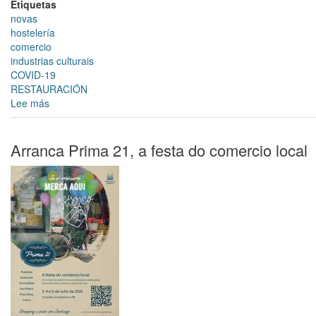
Etiquetas
á
novas
hostalería,
hostelería
comercio
comercio
e
industrias culturais
empresas
COVID-19
culturais
RESTAURACIÓN
Lee más
sobre
Máis
de
1000
Arranca Prima 21, a festa do comercio local
empresas
solicitaron
as
axudas
destinadas
aos
sectores
comercial
e
hostaleiro
do
PRESS,