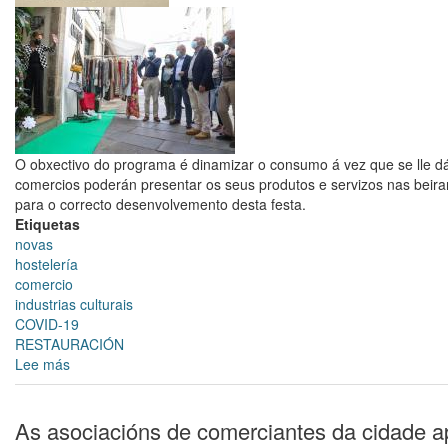
o
Plan
de
Reactivación
Económica
e
Social
de
O obxectivo do programa é dinamizar o consumo á vez que se lle dá 
Santiago
comercios poderán presentar os seus produtos e servizos nas beirarr
para o correcto desenvolvemento desta festa.
Etiquetas
novas
hostelería
comercio
industrias culturais
COVID-19
RESTAURACIÓN
Lee más
sobre
Arranca
Prima
21,
As asociacións de comerciantes da cidade apo
a