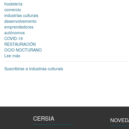
súa
hostelería
contía
comercio
industrias culturais
desenvolvemento
emprendedores
autónomos
COVID-19
RESTAURACIÓN
OCIO NOCTURANO
Lee más
sobre
O
Concello
Suscribirse a industrias culturais
aproba
a
convocatoria
de
axudas
ao
comercio,
á
CERSIA
hostalería
NOVED
e