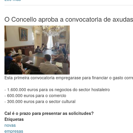
As
asociacións
de
O Concello aproba a convocatoria de axudas a
comerciantes
da
cidade
apostan
por
retrasar
a
terceira
convocatoria
de
Esta primeira convocatoria empregarase para financiar o gasto corre
axudas
ante
- 1.600.000 euros para os negocios do sector hostaleiro
a
- 600.000 euros para o comercio
posibilidade
- 300.000 euros para o sector cultural
de
que
Cal é o prazo para presentar as solicitudes?
se
Etiquetas
incremente
novas
a
empresas