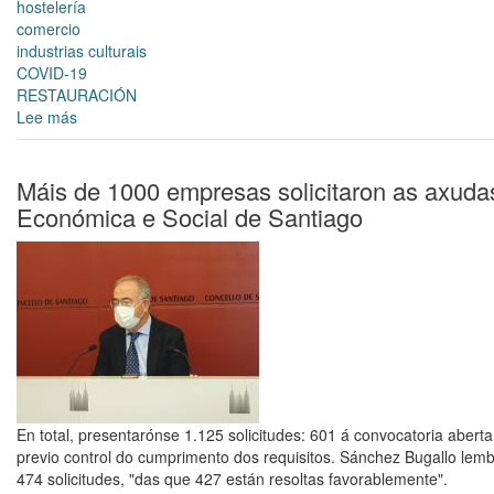
hostelería
comercio
industrias culturais
COVID-19
RESTAURACIÓN
Lee más
sobre
A
Oficina
de
Máis de 1000 empresas solicitaron as axuda
Promoción
Económica e Social de Santiago
Económica
lanza
un
ciclo
formativo
online
centrado
nas
necesidades
da
En total, presentarónse 1.125 solicitudes: 601 á convocatoria aberta
economía
previo control do cumprimento dos requisitos. Sánchez Bugallo lemb
COVID
474 solicitudes, "das que 427 están resoltas favorablemente".
dirixido