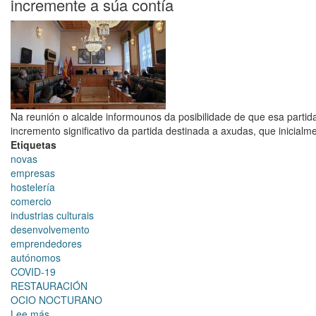
incremente a súa contía
festa
do
comercio
local
Na reunión o alcalde informounos da posibilidade de que esa parti
incremento significativo da partida destinada a axudas, que inicial
Etiquetas
novas
empresas
hostelería
comercio
industrias culturais
desenvolvemento
emprendedores
autónomos
COVID-19
RESTAURACIÓN
OCIO NOCTURANO
Lee más
sobre