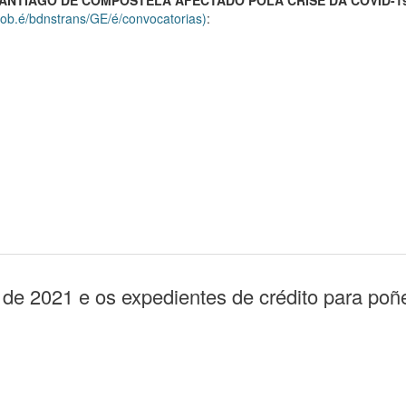
ANTIAGO DE COMPOSTELA AFECTADO POLA CRISE DA COVID-19
gob.é/bdnstrans/GE/é/convocatorias)
:
 de 2021 e os expedientes de crédito para po