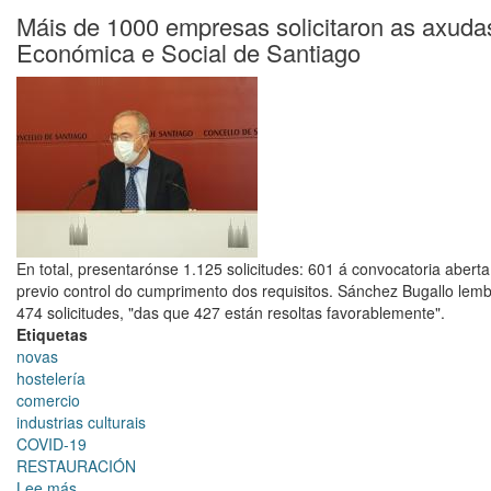
requerimentos
Máis de 1000 empresas solicitaron as axuda
á
Axudas
hostalería,
Económica e Social de Santiago
Turismo
comercio
2021
e
empresas
culturais
En total, presentarónse 1.125 solicitudes: 601 á convocatoria aberta
previo control do cumprimento dos requisitos. Sánchez Bugallo lemb
474 solicitudes, "das que 427 están resoltas favorablemente".
Etiquetas
novas
hostelería
comercio
industrias culturais
COVID-19
RESTAURACIÓN
Lee más
sobre