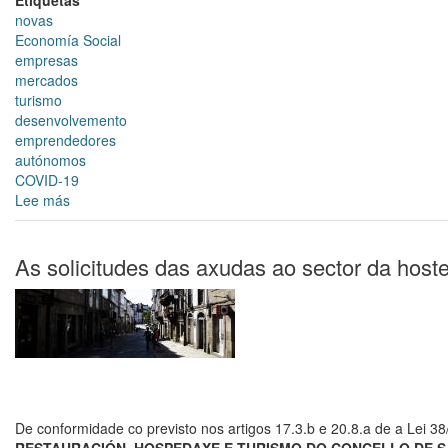
Etiquetas
novas
Economía Social
empresas
mercados
turismo
desenvolvemento
emprendedores
autónomos
COVID-19
Lee más
sobre
Resumo
do
"
As solicitudes das axudas ao sector da host
Realdecreto-
lei
11/2021,
de
27
de
maio,
sobre
De conformidade co previsto nos artigos 17.3.b e 20.8.a de a Lei 
medidas