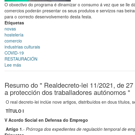
de
O obxectivo do programa é dinamizar o consumo á vez que se lle dá 
Santiago
comercios poderán presentar os seus produtos e servizos nas beirarr
para o correcto desenvolvemento desta festa.
Etiquetas
novas
hostelería
comercio
industrias culturais
COVID-19
RESTAURACIÓN
Lee más
sobre
Arranca
Prima
21,
Resumo do " Realdecreto-lei 11/2021, de 27
a
a protección dos traballadores autónomos "
festa
do
O real decreto-lei inclúe nove artigos, distribuídos en dous títulos, s
comercio
TÍTULO I
local
V Acordo Social en Defensa do Emprego
Artigo 1
.-
Prórroga dos expedientes de regulación temporal de emp