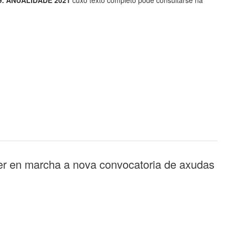
. ANUALIDADE 2021
cuxo texto completo pode consultarse na
ñer en marcha a nova convocatoria de axudas