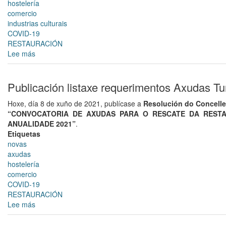
hostelería
comercio
industrias culturais
COVID-19
RESTAURACIÓN
Lee más
sobre
A
Oficina
de
Publicación listaxe requerimentos Axudas T
Promoción
Hoxe, día 8 de xuño de 2021, publícase a
Resolución do Concelle
Económica
“CONVOCATORIA DE AXUDAS PARA O RESCATE DA RESTAUR
lanza
ANUALIDADE 2021”
.
un
Etiquetas
ciclo
novas
formativo
axudas
online
hostelería
centrado
comercio
nas
COVID-19
necesidades
RESTAURACIÓN
da
Lee más
sobre
economía
Publicación
COVID
listaxe
dirixido