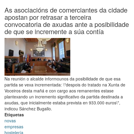
coa
Asociación
As asociacións de comerciantes da cidade
Hostelería
apostan por retrasar a terceira
Compostela
convocatoria de axudas ante a posibilidade
para
de que se incremente a súa contía
estudar
as
bases
da
nova
convocatoria
de
axudas
Na reunión o alcalde informounos da posibilidade de que esa
ao
partida se vexa incrementada: \"despois do tratado na Xunta de
sector
Voceiros desta mañá e con cargo aos remanentes estase
plantexando un incremento significativo da partida destinada a
axudas, que inicialmente estaba prevista en 933.000 euros\",
indicou Sánchez Bugallo.
Etiquetas
novas
empresas
hostelería