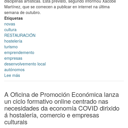
disciplinas artísticas. Está previsto, segundo informou Xacobe
Martínez, que se comecen a publicar en internet na última
semana de outubro.
Etiquetas
novas
cultura
RESTAURACIÓN
hostelería
turismo
emprendemento
empresas
desenvolvemento local
autónomos
Lee más
sobre
Preséntase
a
segunda
A Oficina de Promoción Económica lanza
edición
un ciclo formativo online centrado nas
de
necesidades da economía COVID dirixido
Compostela
á hostalería, comercio e empresas
Somos
culturais
Cultura,
que