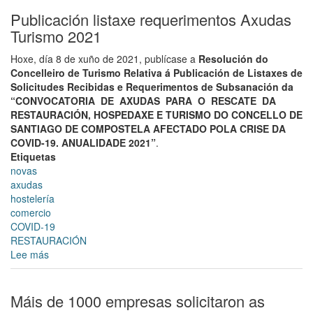
Oficina
de
Publicación listaxe requerimentos Axudas
Promoción
Turismo 2021
Económica
lanza
Hoxe, día 8 de xuño de 2021, publícase a
Resolución do
un
Concelleiro de Turismo Relativa á Publicación de Listaxes de
ciclo
Solicitudes Recibidas e Requerimentos de Subsanación da
formativo
“CONVOCATORIA DE AXUDAS PARA O RESCATE DA
online
RESTAURACIÓN, HOSPEDAXE E TURISMO DO CONCELLO DE
centrado
SANTIAGO DE COMPOSTELA AFECTADO POLA CRISE DA
nas
COVID-19. ANUALIDADE 2021”
.
necesidades
Etiquetas
da
novas
economía
axudas
COVID
hostelería
dirixido
comercio
á
COVID-19
hostalería,
RESTAURACIÓN
comercio
Lee más
sobre
e
Publicación
empresas
listaxe
culturais
requerimentos
Máis de 1000 empresas solicitaron as
Axudas