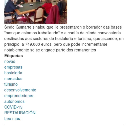
turismo
poden
solicitarse
dende
mañá
Sindo Guinarte sinalou que lle presentaron o borrador das bases
martes
"nas que estamos traballando" e a contía da citada convocatoria
11
destinadas aos sectores de hostalería e turismo, que ascende, en
de
principio, a 749.000 euros, pero que pode incrementarse
maio
notablemente se se engade parte dos remanentes
Etiquetas
novas
empresas
hostelería
mercados
turismo
desenvolvemento
emprendedores
autónomos
COVID-19
RESTAURACIÓN
Lee más
sobre
Reunión