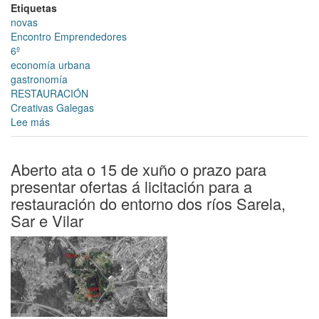
Etiquetas
novas
Encontro Emprendedores
6º
economía urbana
gastronomía
RESTAURACIÓN
Creativas Galegas
Lee más
sobre
O
6º
Encontro
Aberto ata o 15 de xuño o prazo para
Emprendedor
presentar ofertas á licitación para a
xirará
restauración do entorno dos ríos Sarela,
arredor
Sar e Vilar
da
economía
urbana