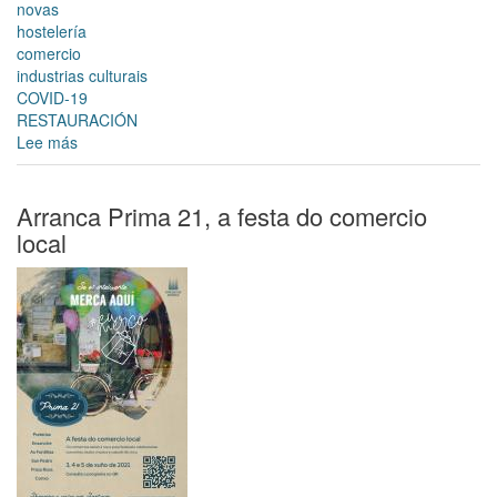
novas
hostelería
comercio
industrias culturais
COVID-19
RESTAURACIÓN
Lee más
sobre
Máis
de
1000
Arranca Prima 21, a festa do comercio
empresas
local
solicitaron
as
axudas
destinadas
aos
sectores
comercial
e
hostaleiro
do
PRESS,
o