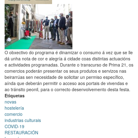
Plan
de
Reactivación
Económica
e
Social
de
Santiago
O obxectivo do programa é dinamizar o consumo á vez que se lle
dá unha nota de cor e alegría á cidade coas distintas actuacións
e actividades programadas. Durante o transcurso de Prima 21, os
comercios poderán presentar os seus produtos e servizos nas
beirarrúas sen necesidade de solicitar un permiso específico,
aínda que deberán permitir o acceso aos portais de vivendas e
ao tránsito peonil, para o correcto desenvolvemento desta festa.
Etiquetas
novas
hostelería
comercio
industrias culturais
COVID-19
RESTAURACIÓN