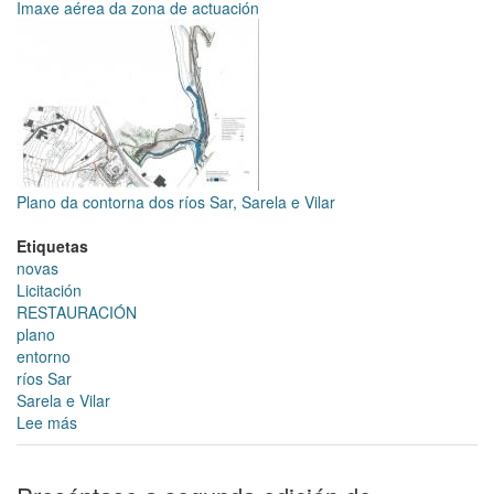
Imaxe aérea da zona de actuación
Plano da contorna dos ríos Sar, Sarela e Vilar
Etiquetas
novas
Licitación
RESTAURACIÓN
plano
entorno
ríos Sar
Sarela e Vilar
Lee más
sobre
Aberto
ata
o