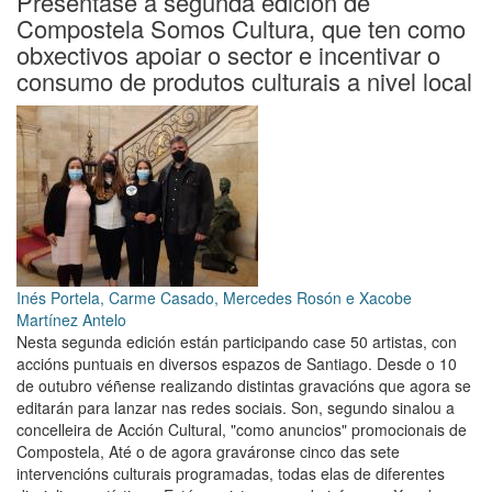
Preséntase a segunda edición de
15
Compostela Somos Cultura, que ten como
de
obxectivos apoiar o sector e incentivar o
xuño
consumo de produtos culturais a nivel local
o
prazo
para
presentar
ofertas
á
licitación
para
a
restauración
Inés Portela, Carme Casado, Mercedes Rosón e Xacobe
do
Martínez Antelo
entorno
Nesta segunda edición están participando case 50 artistas, con
dos
accións puntuais en diversos espazos de Santiago. Desde o 10
ríos
de outubro véñense realizando distintas gravacións que agora se
Sarela,
editarán para lanzar nas redes sociais. Son, segundo sinalou a
Sar
concelleira de Acción Cultural, "como anuncios" promocionais de
e
Compostela, Até o de agora graváronse cinco das sete
Vilar
intervencións culturais programadas, todas elas de diferentes