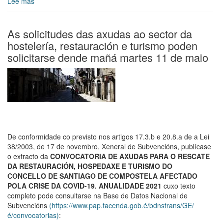
Lee más
sobre
Arranca
Prima
21,
As solicitudes das axudas ao sector da
a
hostelería, restauración e turismo poden
festa
solicitarse dende mañá martes 11 de maio
do
comercio
local
De conformidade co previsto nos artigos 17.3.b e 20.8.a de a Lei
38/2003, de 17 de novembro, Xeneral de Subvencións, publícase
o extracto da
CONVOCATORIA DE AXUDAS PARA
O RESCATE
DA RESTAURACIÓN, HOSPEDAXE E TURISMO DO
CONCELLO DE SANTIAGO DE COMPOSTELA AFECTADO
POLA CRISE DA COVID-19. ANUALIDADE 2021
cuxo texto
completo pode consultarse na Base de Datos Nacional de
Subvencións
(https://www.pap.facenda.gob.é/bdnstrans/GE/
é/convocatorias)
: