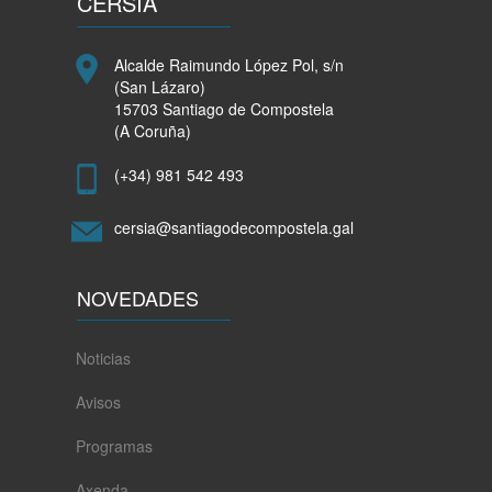
CERSIA
axudas
ante
a
Alcalde Raimundo López Pol, s/n
posibilidade
(San Lázaro)
de
15703 Santiago de Compostela
que
(A Coruña)
se
incremente
(+34) 981 542 493
a
súa
contía
cersia@santiagodecompostela.gal
NOVEDADES
Noticias
Avisos
Programas
Axenda