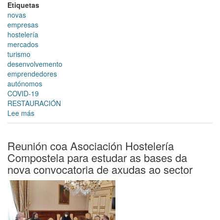
Etiquetas
novas
empresas
hostelería
mercados
turismo
desenvolvemento
emprendedores
autónomos
COVID-19
RESTAURACIÓN
Lee más
sobre
As
solicitudes
das
Reunión coa Asociación Hostelería
axudas
Compostela para estudar as bases da
ao
nova convocatoria de axudas ao sector
sector
da
hostelería,
restauración
e