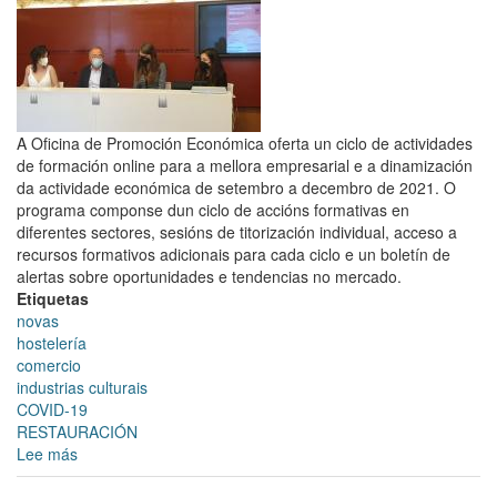
ten
como
obxectivos
apoiar
o
sector
A Oficina de Promoción Económica oferta un ciclo de actividades
e
de formación online para a mellora empresarial e a dinamización
incentivar
da actividade económica de setembro a decembro de 2021. O
o
programa componse dun ciclo de accións formativas en
consumo
diferentes sectores, sesións de titorización individual, acceso a
de
recursos formativos adicionais para cada ciclo e un boletín de
produtos
alertas sobre oportunidades e tendencias no mercado.
culturais
Etiquetas
a
novas
nivel
hostelería
local
comercio
industrias culturais
COVID-19
RESTAURACIÓN
Lee más
sobre
A