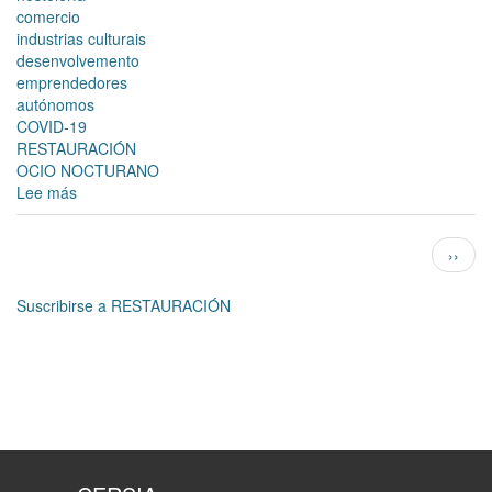
comercio
industrias culturais
desenvolvemento
emprendedores
autónomos
COVID-19
RESTAURACIÓN
OCIO NOCTURANO
Lee más
sobre
As
asociacións
Paginación
Siguie
››
de
págin
comerciantes
da
Suscribirse a RESTAURACIÓN
cidade
apostan
por
retrasar
a
terceira
convocatoria
de